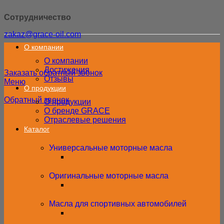
Сотрудничество
zakaz@grace-oil.com
О компании
8 (800) 234-50-17
О компании
Достижения
Заказать обратный звонок
Отзывы
Меню
О продукции
Обратный звонок
О продукции
О бренде GRACE
Отраслевые решения
Каталог
Универсальные моторные масла
Оригинальные моторные масла
Масла для спортивных автомобилей