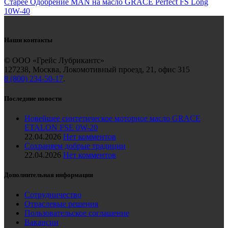
Старее
Одобрение MAN на масло GRACE Perfect FS Long
10W-40
Наши контакты
© ООО «Грейс Лубрикантс»
127238, Москва, Локомотивный проезд, 21, офис 315
8 (800) 234-50-17
.
Последние новости
Новейшее синтетическое моторное масло GRACE
ETALON FSE 0W-20
22.04.2026
Нет комментов
Сохраняем добрые традиции
22.04.2026
Нет комментов
Дополнительная информация
Сотрудничество
Отраслевые решения
Пользовательское соглашение
Вакансии