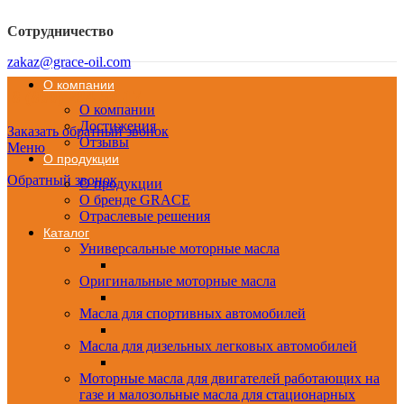
Сотрудничество
zakaz@grace-oil.com
О компании
8 (800) 234-50-17
О компании
Достижения
Заказать обратный звонок
Отзывы
Меню
О продукции
Обратный звонок
О продукции
О бренде GRACE
Отраслевые решения
Каталог
Универсальные моторные масла
Оригинальные моторные масла
Масла для спортивных автомобилей
Масла для дизельных легковых автомобилей
Моторные масла для двигателей работающих на
газе и малозольные масла для стационарных