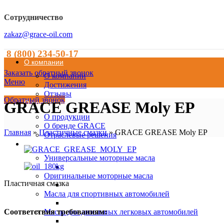
Сотрудничество
zakaz@grace-oil.com
8 (800) 234-50-17
О компании
Заказать обратный звонок
О компании
Меню
Достижения
Отзывы
Обратный звонок
GRACE GREASE Moly EP
О продукции
О продукции
О бренде GRACE
Главная
»
Пластичные смазки
»
GRACE GREASE Moly EP
Отраслевые решения
Каталог
Универсальные моторные масла
Оригинальные моторные масла
Пластичная смазка
Масла для спортивных автомобилей
Масла для дизельных легковых автомобилей
Соответствия требованиям: