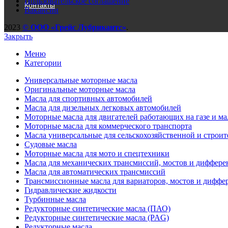
Пользовательское соглашение
Контакты
Вакансии
2023
© ООО «Грейс Лубрикантс»
.
Закрыть
Меню
Категории
Универсальные моторные масла
Оригинальные моторные масла
Масла для спортивных автомобилей
Масла для дизельных легковых автомобилей
Моторные масла для двигателей работающих на газе и ма
Моторные масла для коммерческого транспорта
Масла универсальные для сельскохозяйственной и строи
Судовые масла
Моторные масла для мото и спецтехники
Масла для механических трансмиссий, мостов и диффер
Масла для автоматических трансмиссий
Трансмиссионные масла для вариаторов, мостов и диффе
Гидравлические жидкости
Турбинные масла
Редукторные синтетические масла (ПАО)
Редукторные синтетические масла (PAG)
Редукторные масла