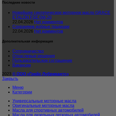
Последние новости
Новейшее синтетическое моторное масло GRACE
ETALON FSE 0W-20
22.04.2026
Нет комментов
Сохраняем добрые традиции
22.04.2026
Нет комментов
Дополнительная информация
Сотрудничество
Отраслевые решения
Пользовательское соглашение
Вакансии
2023
© ООО «Грейс Лубрикантс»
.
Закрыть
Меню
Категории
Универсальные моторные масла
Оригинальные моторные масла
Масла для спортивных автомобилей
Масла для дизельных легковых автомобилей