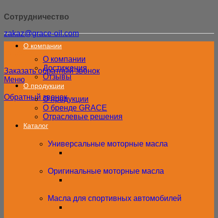
Сотрудничество
zakaz@grace-oil.com
О компании
8 (800) 234-50-17
О компании
Достижения
Заказать обратный звонок
Отзывы
Меню
О продукции
Обратный звонок
О продукции
О бренде GRACE
Отраслевые решения
Каталог
Универсальные моторные масла
Оригинальные моторные масла
Масла для спортивных автомобилей