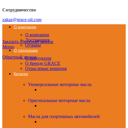
Сотрудничество
zakaz@grace-oil.com
О компании
8 (800) 234-50-17
О компании
Достижения
Заказать обратный звонок
Отзывы
Меню
О продукции
Обратный звонок
О продукции
О бренде GRACE
Отраслевые решения
Каталог
Универсальные моторные масла
Оригинальные моторные масла
Масла для спортивных автомобилей