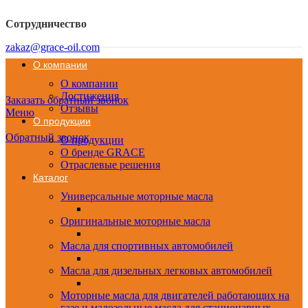
Сотрудничество
zakaz@grace-oil.com
О компании
8 (800) 234-50-17
О компании
Достижения
Заказать обратный звонок
Отзывы
Меню
О продукции
Обратный звонок
О продукции
О бренде GRACE
Отраслевые решения
Каталог
Универсальные моторные масла
Оригинальные моторные масла
Масла для спортивных автомобилей
Масла для дизельных легковых автомобилей
Моторные масла для двигателей работающих на
газе и малозольные масла для стационарных