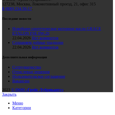
127238, Москва, Локомотивный проезд, 21, офис 315
8 (800) 234-50-17
.
Последние новости
Новейшее синтетическое моторное масло GRACE
ETALON FSE 0W-20
22.04.2026
Нет комментов
Сохраняем добрые традиции
22.04.2026
Нет комментов
Дополнительная информация
Сотрудничество
Отраслевые решения
Пользовательское соглашение
Вакансии
2023
© ООО «Грейс Лубрикантс»
.
Закрыть
Меню
Категории