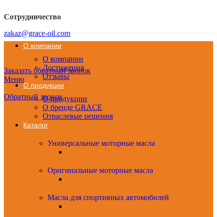
Сотрудничество
zakaz@grace-oil.com
О компании
8 (800) 234-50-17
О компании
Достижения
Заказать обратный звонок
Отзывы
Меню
О продукции
Обратный звонок
О продукции
О бренде GRACE
Отраслевые решения
Каталог
Универсальные моторные масла
Оригинальные моторные масла
Масла для спортивных автомобилей